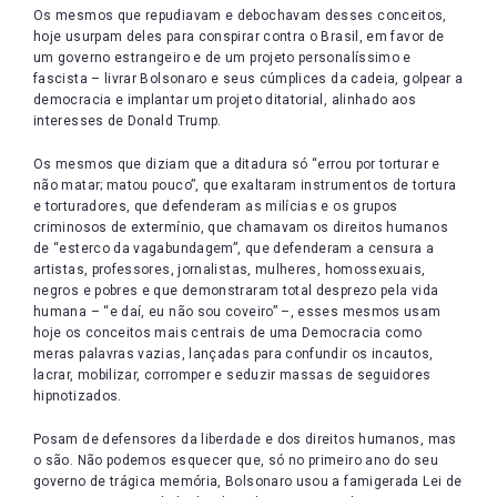
Os mesmos que repudiavam e debochavam desses conceitos,
hoje usurpam deles para conspirar contra o Brasil, em favor de
um governo estrangeiro e de um projeto personalíssimo e
fascista – livrar Bolsonaro e seus cúmplices da cadeia, golpear a
democracia e implantar um projeto ditatorial, alinhado aos
interesses de Donald Trump.
Os mesmos que diziam que a ditadura só “errou por torturar e
não matar; matou pouco”, que exaltaram instrumentos de tortura
e torturadores, que defenderam as milícias e os grupos
criminosos de extermínio, que chamavam os direitos humanos
de “esterco da vagabundagem”, que defenderam a censura a
artistas, professores, jornalistas, mulheres, homossexuais,
negros e pobres e que demonstraram total desprezo pela vida
humana – “e daí, eu não sou coveiro” –, esses mesmos usam
hoje os conceitos mais centrais de uma Democracia como
meras palavras vazias, lançadas para confundir os incautos,
lacrar, mobilizar, corromper e seduzir massas de seguidores
hipnotizados.
Posam de defensores da liberdade e dos direitos humanos, mas
o são. Não podemos esquecer que, só no primeiro ano do seu
governo de trágica memória, Bolsonaro usou a famigerada Lei de