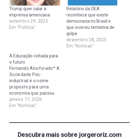
Trump quer calar a
Relatório da OEA
imprensa americana
reconhece que existe
setembro 29, 2025
democracia no Brasil e
Em "Política"
que ocorreu tentativa de
golpe
dezembro 28, 2025
Em "Notícias"
A Educação voltada para
o futuro
Fernando Alcoforado* A
Sociedade Pós-
industrial é o nome
proposto para uma
economia que passou
por uma série de
janeiro 17, 2026
mudanças específicas,
Em "Notícias"
após o processo de
industrialização. O
conceito foi introduzido
pelo sociólogo e
Descubra mais sobre jorgeroriz.com
professor da