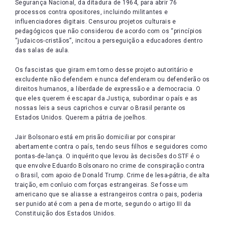
Segurança Nacional, da ditadura de 1964, para abrir 76
processos contra opositores, incluindo militantes e
influenciadores digitais. Censurou projetos culturais e
pedagógicos que não considerou de acordo com os “princípios
“judaicos-cristãos”, incitou a perseguição a educadores dentro
das salas de aula.
Os fascistas que giram em torno desse projeto autoritário e
excludente não defendem e nunca defenderam ou defenderão os
direitos humanos, a liberdade de expressão e a democracia. O
que eles querem é escapar da Justiça, subordinar o país e as
nossas leis a seus caprichos e curvar o Brasil perante os
Estados Unidos. Querem a pátria de joelhos.
Jair Bolsonaro está em prisão domiciliar por conspirar
abertamente contra o país, tendo seus filhos e seguidores como
pontas-de-lança. O inquérito que levou às decisões do STF é o
que envolve Eduardo Bolsonaro no crime de conspiração contra
o Brasil, com apoio de Donald Trump. Crime de lesa-pátria, de alta
traição, em conluio com forças estrangeiras. Se fosse um
americano que se aliasse a estrangeiros contra o pais, poderia
ser punido até com a pena de morte, segundo o artigo III da
Constituição dos Estados Unidos.