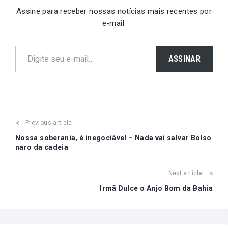
Universidade de Harvard
Assine para receber nossas notícias mais recentes por
Daniel Bell em 1962
e-mail.
sendo detalhado na sua
obra The Coming of
Digite seu e-mail…
Post…
ASSINAR
Post
Previous article
navigation
Nossa soberania, é inegociável – Nada vai salvar Bolso
naro da cadeia
Next article
Irmã Dulce o Anjo Bom da Bahia