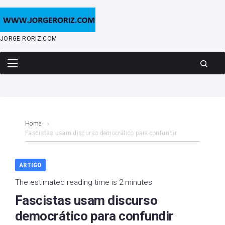
Skip
to
content
JORGE RORIZ.COM
Home
Fascistas usam discurso democrático para confundir
ARTIGO
The estimated reading time is 2 minutes
Fascistas usam discurso
democrático para confundir