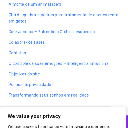
A morte de um animal (pet)
Chá de quebra – pedras para tratamento de doença renal
em gatos
Cine Jandaia – Patrimônio Cultural esquecido
Colabore/Releases
Contatos
O controle de suas emoções – Inteligência Emocional
Objetivos do site
Política de privacidade
Transformando seus sonhos em realidade
We value your privacy
Cookies ajudam o nosso trabalho.
Acessando nosso site, você concorda com
We use cookies to enhance your browsing experience,