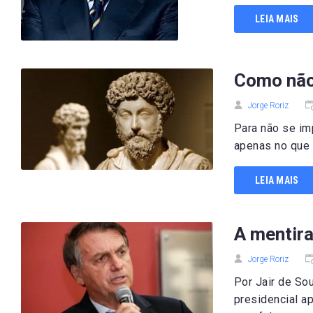
LEIA MAIS
Como não 
Jorge Roriz
Para não se imp
apenas no que v
LEIA MAIS
A mentira
Jorge Roriz
Por Jair de So
presidencial a