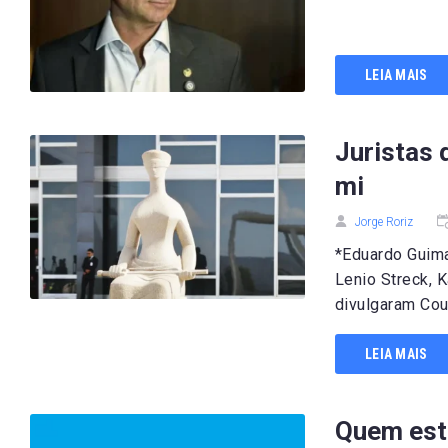
.
LEIA MAIS
Juristas
mi
Jorge Roriz
*Eduardo Guima
Lenio Streck, 
divulgaram Coub
LEIA MAIS
Quem est