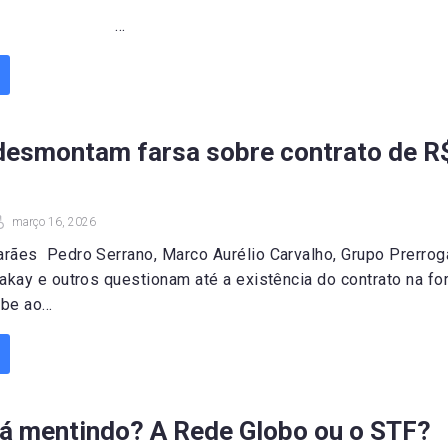
..
 desmontam farsa sobre contrato de R
março 16, 2026
rães Pedro Serrano, Marco Aurélio Carvalho, Grupo Prerroga
Kakay e outros questionam até a existência do contrato na f
e ao...
á mentindo? A Rede Globo ou o STF?