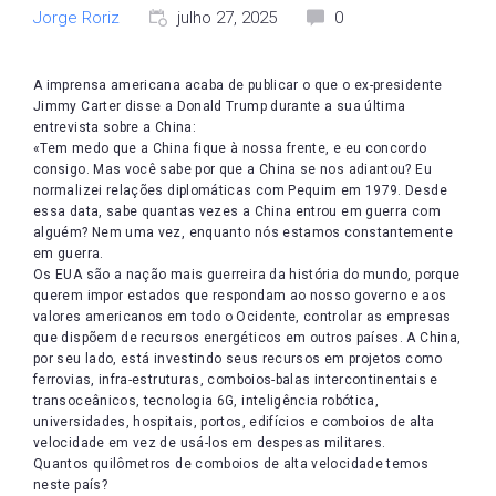
Jorge Roriz
julho 27, 2025
0
A imprensa americana acaba de publicar o que o ex-presidente
Jimmy Carter disse a Donald Trump durante a sua última
entrevista sobre a China:
«Tem medo que a China fique à nossa frente, e eu concordo
consigo. Mas você sabe por que a China se nos adiantou? Eu
normalizei relações diplomáticas com Pequim em 1979. Desde
essa data, sabe quantas vezes a China entrou em guerra com
alguém? Nem uma vez, enquanto nós estamos constantemente
em guerra.
Os EUA são a nação mais guerreira da história do mundo, porque
querem impor estados que respondam ao nosso governo e aos
valores americanos em todo o Ocidente, controlar as empresas
que dispõem de recursos energéticos em outros países. A China,
por seu lado, está investindo seus recursos em projetos como
ferrovias, infra-estruturas, comboios-balas intercontinentais e
transoceânicos, tecnologia 6G, inteligência robótica,
universidades, hospitais, portos, edifícios e comboios de alta
velocidade em vez de usá-los em despesas militares.
Quantos quilômetros de comboios de alta velocidade temos
neste país?