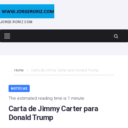
Skip
to
content
JORGE RORIZ.COM
Home
Carta de Jimmy Carter para Donald Trump
NOTÍCIAS
The estimated reading time is 1 minute
Carta de Jimmy Carter para
Donald Trump