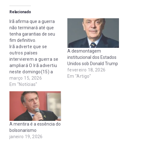
Relacionado
Irã afirma que a guerra
não terminará até que
tenha garantias de seu
fim definitivo.
Irã adverte que se
A desmontagem
outros países
institucional dos Estados
intervierem a guerra se
Unidos sob Donald Trump
ampliará O Irã advertiu
fevereiro 18, 2026
neste domingo(15) a
Em "Artigo"
outros países de que, se
março 15, 2026
intervierem, haverá
Em "Notícias"
“uma escalada” na
guerra no Oriente
Médio, o qual o
presidente americano
Donald Trump descartou
encerrar por enquanto.
A mentira é a essência do
Em entrevista à NBC
bolsonarismo
News, o presidente dos…
janeiro 19, 2026