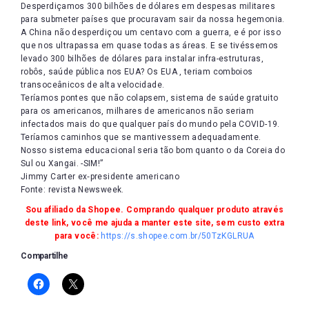
Desperdiçamos 300 bilhões de dólares em despesas militares
para submeter países que procuravam sair da nossa hegemonia.
A China não desperdiçou um centavo com a guerra, e é por isso
que nos ultrapassa em quase todas as áreas. E se tivéssemos
levado 300 bilhões de dólares para instalar infra-estruturas,
robôs, saúde pública nos EUA? Os EUA , teriam comboios
transoceânicos de alta velocidade.
Teríamos pontes que não colapsem, sistema de saúde gratuito
para os americanos, milhares de americanos não seriam
infectados mais do que qualquer país do mundo pela COVID-19.
Teríamos caminhos que se mantivessem adequadamente.
Nosso sistema educacional seria tão bom quanto o da Coreia do
Sul ou Xangai. -SIM!”
Jimmy Carter ex‐presidente americano
Fonte: revista Newsweek.
Sou afiliado da Shopee. Comprando qualquer produto através
deste link, você me ajuda a manter este site, sem custo extra
para você:
https://s.shopee.com.br/50TzKGLRUA
Compartilhe