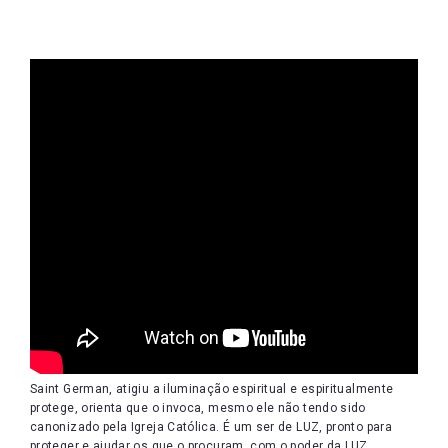
Saint German, atigiu a iluminação espiritual e espiritualmente
protege, orienta que o invoca, mesmo ele não tendo sido
canonizado pela Igreja Católica. É um ser de LUZ, pronto para
proteger e ajudar os que o procuram, com o poder da LUZ