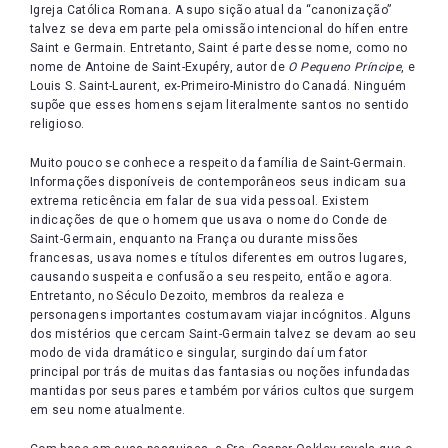
Igreja Católica Romana. A supo sição atual da “canonização”
talvez se deva em parte pela omissão intencional do hífen entre
Saint e Germain. Entretanto, Saint é parte desse nome, como no
nome de Antoine de Saint-Exupéry, autor de
O Pequeno Príncipe
, e
Louis S. Saint-Laurent, ex-Primeiro-Ministro do Canadá. Ninguém
supõe que esses homens sejam literalmente santos no sentido
religioso.
Muito pouco se conhece a respeito da família de Saint-Germain.
Informações disponíveis de contemporâneos seus indicam sua
extrema reticência em falar de sua vida pessoal. Existem
indicações de que o homem que usava o nome do Conde de
Saint-Germain, enquanto na França ou durante missões
francesas, usava nomes e títulos diferentes em outros lugares,
causando suspeita e confusão a seu respeito, então e agora.
Entretanto, no Século Dezoito, membros da realeza e
personagens importantes costumavam viajar incógnitos. Alguns
dos mistérios que cercam Saint-Germain talvez se devam ao seu
modo de vida dramático e singular, surgindo daí um fator
principal por trás de muitas das fantasias ou noções infundadas
mantidas por seus pares e também por vários cultos que surgem
em seu nome atualmente.