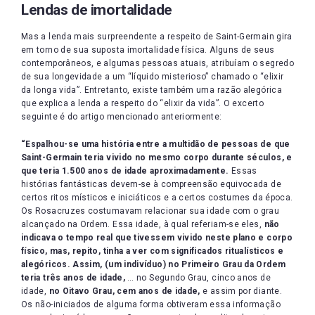
Lendas de imortalidade
Mas a lenda mais surpreendente a respeito de Saint-Germain gira
em torno de sua suposta imortalidade física. Alguns de seus
contemporâneos, e algumas pessoas atuais, atribuíam o segredo
de sua longevidade a um “líquido misterioso” chamado o “elixir
da longa vida”. Entretanto, existe também uma razão alegórica
que explica a lenda a respeito do “elixir da vida”. O excerto
seguinte é do artigo mencionado anteriormente:
“Espalhou-se uma história entre a multidão de pessoas de que
Saint-Germain teria vivido no mesmo corpo durante séculos, e
que teria 1.500 anos de idade aproximadamente.
Essas
histórias fantásticas devem-se à compreensão equivocada de
certos ritos místicos e iniciáticos e a certos costumes da época.
Os Rosacruzes costumavam relacionar sua idade com o grau
alcançado na Ordem. Essa idade, à qual referiam-se eles,
não
indicava o tempo real que tivessem vivido neste plano e corpo
físico, mas, repito, tinha a ver com significados ritualísticos e
alegóricos. Assim, (um indivíduo) no Primeiro Grau da Ordem
teria três anos de idade,
… no Segundo Grau, cinco anos de
idade,
no Oitavo Grau, cem anos de idade,
e assim por diante.
Os não-iniciados de alguma forma obtiveram essa informação