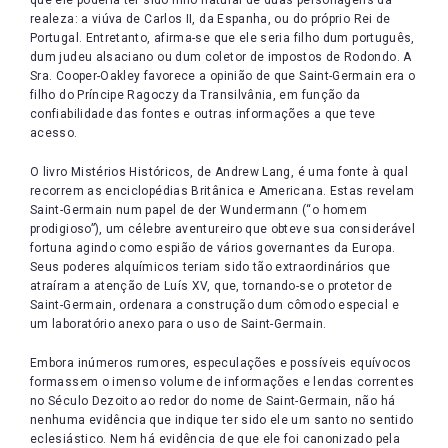
que ele poderia ter sido filho natural de duas personagens da
realeza: a viúva de Carlos II, da Espanha, ou do próprio Rei de
Portugal. Entretanto, afirma-se que ele seria filho dum português,
dum judeu alsaciano ou dum coletor de impostos de Rodondo. A
Sra. Cooper-Oakley favorece a opinião de que Saint-Germain era o
filho do Príncipe Ragoczy da Transilvânia, em função da
confiabilidade das fontes e outras informações a que teve
acesso.
O livro Mistérios Históricos, de Andrew Lang, é uma fonte à qual
recorrem as enciclopédias Britânica e Americana. Estas revelam
Saint-Germain num papel de der Wundermann (“o homem
prodigioso”), um célebre aventureiro que obteve sua considerável
fortuna agindo como espião de vários governantes da Europa.
Seus poderes alquímicos teriam sido tão extraordinários que
atraíram a atenção de Luís XV, que, tornando-se o protetor de
Saint-Germain, ordenara a construção dum cômodo especial e
um laboratório anexo para o uso de Saint-Germain.
Embora inúmeros rumores, especulações e possíveis equívocos
formassem o imenso volume de informações e lendas correntes
no Século Dezoito ao redor do nome de Saint-Germain, não há
nenhuma evidência que indique ter sido ele um santo no sentido
eclesiástico. Nem há evidência de que ele foi canonizado pela