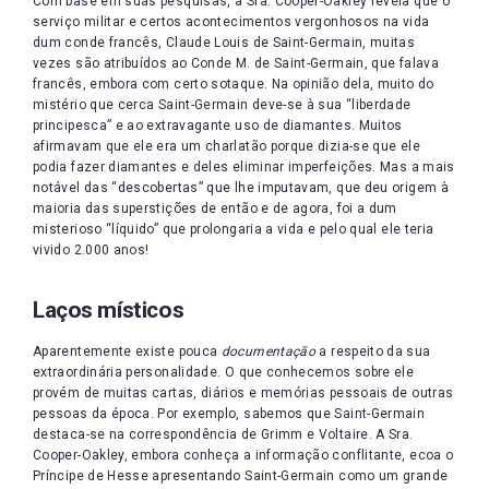
Com base em suas pesquisas, a Sra. Cooper-Oakley revela que o
serviço militar e certos acontecimentos vergonhosos na vida
dum conde francês, Claude Louis de Saint-Germain, muitas
vezes são atribuídos ao Conde M. de Saint-Germain, que falava
francês, embora com certo sotaque. Na opinião dela, muito do
mistério que cerca Saint-Germain deve-se à sua “liberdade
principesca” e ao extravagante uso de diamantes. Muitos
afirmavam que ele era um charlatão porque dizia-se que ele
podia fazer diamantes e deles eliminar imperfeições. Mas a mais
notável das “descobertas” que lhe imputavam, que deu origem à
maioria das superstições de então e de agora, foi a dum
misterioso “líquido” que prolongaria a vida e pelo qual ele teria
vivido 2.000 anos!
Laços místicos
Aparentemente existe pouca
documentação
a respeito da sua
extraordinária personalidade. O que conhecemos sobre ele
provém de muitas cartas, diários e memórias pessoais de outras
pessoas da época. Por exemplo, sabemos que Saint-Germain
destaca-se na correspondência de Grimm e Voltaire. A Sra.
Cooper-Oakley, embora conheça a informação conflitante, ecoa o
Príncipe de Hesse apresentando Saint-Germain como um grande