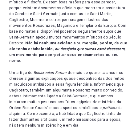
místico e filósofo. Existem boas razões para esse parecer,
porque existem documentos oficiais que mostram a assinatura
do Conde de Saint-Germain junto com as de Saint-Martin,
Cagliostro, Mesmer e outros personagens ilustres dos
movimentos Rosacruzes, Maçônico e Templário da Europa. Com
base no material disponível podemos seguramente supor que
Saint-Germain apoiou muitos movimentos místicos do Século
Dezoito.
Não há nenhuma evidência ou menção, porém, de que
ele tenha estabelecido,
ou desejado que outros estabelecessem
,
um movimento para perpetuar seus ensinamentos ou seu
nome.
Um artigo do
Rosicrucian Forum
de mais de quarenta anos nos
oferece algumas explicações quase desconhecidas dos feitos
miraculosos atribuídos a essa figura lendária. Informa-nos que
Cagliostro, também um alquimista Rosacruz muito conhecido,
estava intimamente ligado a Saint-Germain, e que ambos
iniciaram muitas pessoas aos “ritos egípcios de mistérios da
Ordem Rosae Crucis” e aos aspectos simbólicos e
práticos
da
alquimia. Como exemplo, a habilidade que Cagliostro tinha de
fazer diamantes artificiais, um feito miraculoso para a época,
não tem nenhum mistério hoje em dia.