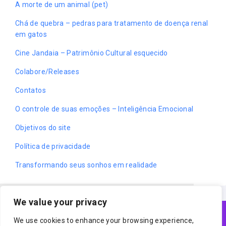
A morte de um animal (pet)
Chá de quebra – pedras para tratamento de doença renal
em gatos
Cine Jandaia – Patrimônio Cultural esquecido
Colabore/Releases
Contatos
O controle de suas emoções – Inteligência Emocional
Objetivos do site
Política de privacidade
Transformando seus sonhos em realidade
We value your privacy
Cookies ajudam o nosso trabalho.
Acessando nosso site, você concorda com
We use cookies to enhance your browsing experience,