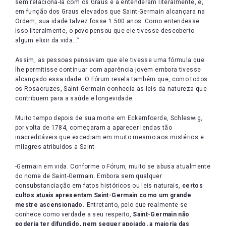
sem relacioná-la com os Graus e a entenderam literalmente, e,
em função dos Graus elevados que Saint-Germain alcançara na
Ordem, sua idade talvez fosse 1.500 anos. Como entendesse
isso literalmente, o povo pensou que ele tivesse descoberto
algum elixir da vida…”.
Assim, as pessoas pensavam que ele tivesse uma fórmula que
lhe permitisse continuar com aparência jovem embora tivesse
alcançado essa idade. O Fórum revela também que, como todos
os Rosacruzes, Saint-Germain conhecia as leis da natureza que
contribuem para a saúde e longevidade.
Muito tempo depois de sua morte em Eckernfoerde, Schleswig,
por volta de 1784, começaram a aparecer lendas tão
inacreditáveis que excediam em muito mesmo aos mistérios e
milagres atribuídos a Saint-
-Germain em vida. Conforme o Fórum, muito se abusa atualmente
do nome de Saint-Germain. Embora sem qualquer
consubstanciação em fatos históricos ou leis naturais,
certos
cultos atuais apresentam Saint-Germain como um grande
mestre ascensionado.
Entretanto, pelo que realmente se
conhece como verdade a seu respeito,
Saint-Germain não
poderia ter difundido, nem sequer apoiado, a maioria das