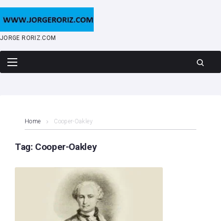
Skip
to
content
JORGE RORIZ.COM
Home
Cooper-Oakley
Tag:
Cooper-Oakley