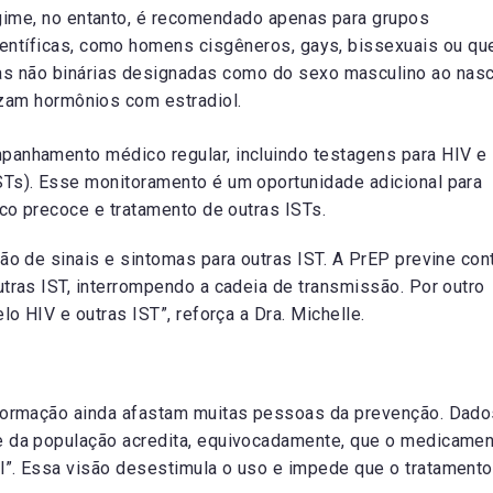
gime, no entanto, é recomendado apenas para grupos
entíficas, como homens cisgêneros, gays, bissexuais ou qu
 não binárias designadas como do sexo masculino ao nasc
izam hormônios com estradiol.
panhamento médico regular, incluindo testagens para HIV e
STs). Esse monitoramento é um oportunidade adicional para
ico precoce e tratamento de outras ISTs.
ão de sinais e sintomas para outras IST. A PrEP previne con
utras IST, interrompendo a cadeia de transmissão. Por outro
lo HIV e outras IST”, reforça a Dra. Michelle.
nformação ainda afastam muitas pessoas da prevenção. Dad
e da população acredita, equivocadamente, que o medicame
l”. Essa visão desestimula o uso e impede que o tratamento