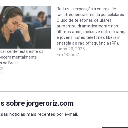
Reduza a exposição a energia de
radiofrequência emitida por celulares
O uso de telefones celulares
aumentou dramaticamente nos
últimos anos, inclusive entre criança
e jovens. Estes telefones liberam
energia de radiofrequência (RF).
Alguns cientistas acreditam que a
junho 20, 2025
all center está entre os
energia RF pode afetar a
Em "Saúde"
doecem mentalmente
saúde humana. O Departamento
s no Brasil
de Saúde Pública da Califórnia libero
026
um documento que descreve algum
s"
das possíveis preocupações com
a saúde e fornece…
s sobre jorgeroriz.com
sas notícias mais recentes por e-mail.