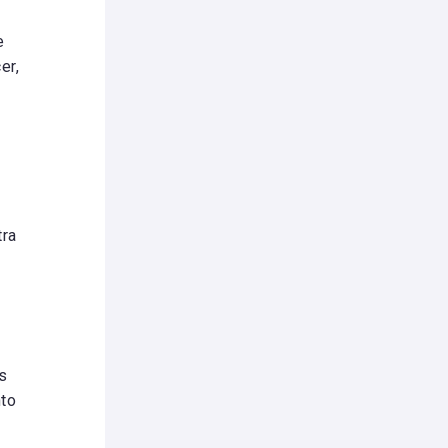
e
er,
tra
os
nto