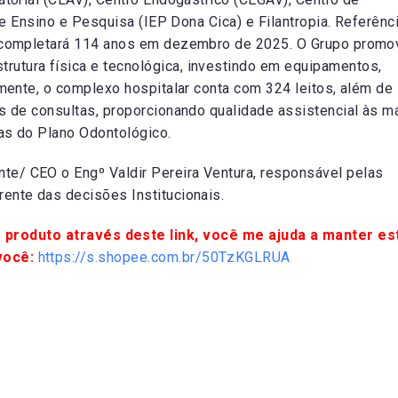
 de Ensino e Pesquisa (IEP Dona Cica) e Filantropia. Referênc
ão completará 114 anos em dezembro de 2025. O Grupo promo
utura física e tecnológica, investindo em equipamentos,
lmente, o complexo hospitalar conta com 324 leitos, além de
es de consultas, proporcionando qualidade assistencial às m
as do Plano Odontológico.
e/ CEO o Engº Valdir Pereira Ventura, responsável pelas
ente das decisões Institucionais.
 produto através deste link, você me ajuda a manter es
você:
https://s.shopee.com.br/50TzKGLRUA