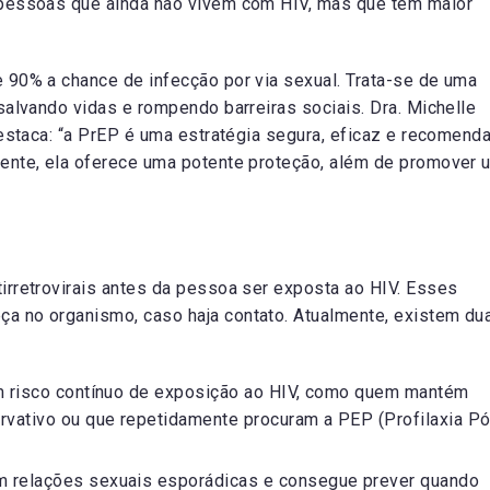
 pessoas que ainda não vivem com HIV, mas que têm maior
 90% a chance de infecção por via sexual. Trata-se de uma
salvando vidas e rompendo barreiras sociais. Dra. Michelle
destaca: “a PrEP é uma estratégia segura, eficaz e recomend
ente, ela oferece uma potente proteção, além de promover 
irretrovirais antes da pessoa ser exposta ao HIV. Esses
a no organismo, caso haja contato. Atualmente, existem du
 risco contínuo de exposição ao HIV, como quem mantém
rvativo ou que repetidamente procuram a PEP (Profilaxia P
m relações sexuais esporádicas e consegue prever quando