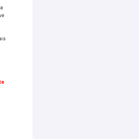
ia
ve
ais
te