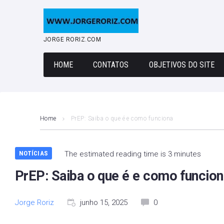
Skip
to
content
JORGE RORIZ.COM
HOME
CONTATOS
OBJETIVOS DO SITE
Home
PrEP: Saiba o que é e como funciona
NOTÍCIAS
The estimated reading time is 3 minutes
PrEP: Saiba o que é e como funcion
Jorge Roriz
junho 15, 2025
0