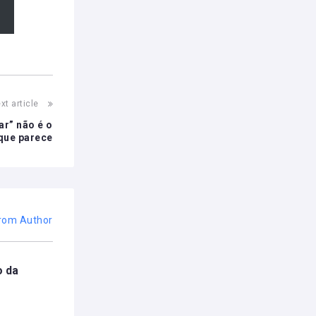
xt article
r” não é o
que parece
rom Author
o da