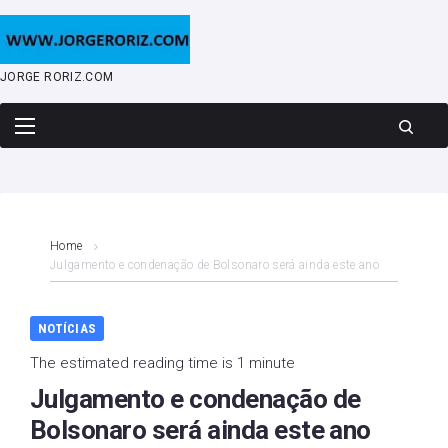
Skip
to
content
JORGE RORIZ.COM
Home
Julgamento e condenação de Bolsonaro será ainda este ano
NOTÍCIAS
The estimated reading time is 1 minute
Julgamento e condenação de
Bolsonaro será ainda este ano