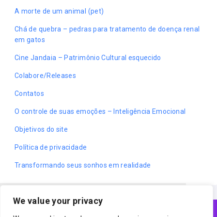
A morte de um animal (pet)
Chá de quebra – pedras para tratamento de doença renal
em gatos
Cine Jandaia – Patrimônio Cultural esquecido
Colabore/Releases
Contatos
O controle de suas emoções – Inteligência Emocional
Objetivos do site
Política de privacidade
Transformando seus sonhos em realidade
We value your privacy
Cookies ajudam o nosso trabalho.
Acessando nosso site, você concorda com