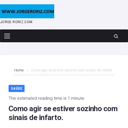
Skip
to
content
JORGE RORIZ.COM
Home
Como agir se estiver sozinho com sinais de infarto.
SAÚDE
The estimated reading time is 1 minute
Como agir se estiver sozinho com
sinais de infarto.