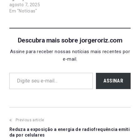
sensação de
mentiu…
agosto 7, 2025
superioridade. O
Em "Notícias"
comportamento pode
causar relacionamentos
conturbados, com
manipulação…
Descubra mais sobre jorgeroriz.com
Assine para receber nossas notícias mais recentes por
e-mail.
Digite seu e-mail…
ASSINAR
Post
Previous article
navigation
Reduza a exposição a energia de radiofrequência emiti
da por celulares