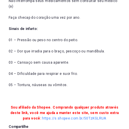
Não interrompa seus medicamentos sem consultar seu médico
(a)
Faça checap do coração uma vez por ano.
Sinais de infarto:
01 – Pressão ou peso no centro do peito.
02 – Dor que irradia para o braço, pescoço ou mandíbula.
03 – Cansaço sem causa aparente.
04 – Dificuldade para respirar e suor frio.
05 – Tontura, náuseas ou vômitos.
Sou afiliado da Shopee. Comprando qualquer produto através
deste link, você me ajuda a manter este site, sem custo extra
para você:
https://s.shopee.com.br/50TzKGLRUA
Compartilhe