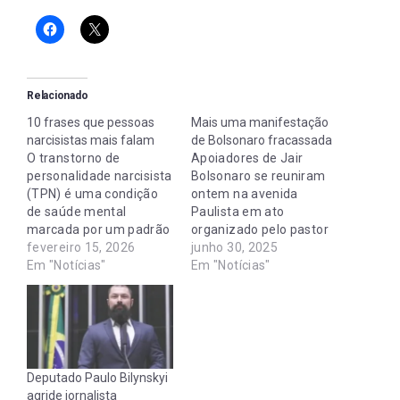
Relacionado
10 frases que pessoas
Mais uma manifestação
narcisistas mais falam
de Bolsonaro fracassada
O transtorno de
Apoiadores de Jair
personalidade narcisista
Bolsonaro se reuniram
(TPN) é uma condição
ontem na avenida
de saúde mental
Paulista em ato
marcada por um padrão
organizado pelo pastor
de grandiosidade,
fevereiro 15, 2026
Silas Malafaia. O ato
junho 30, 2025
necessidade de
Em "Notícias"
atraiu 12 mil pessoas no
Em "Notícias"
admiração e falta de
pico, segundo a USP,
empatia. Indivíduos com
que usa drones e IA
TPN superestimam suas
para fazer a contagem.
habilidades, exageram
Depois da covardia de
conquistas e
Bolsonaro de pedi
desvalorizam outros
desculpas para Xandão.
Deputado Paulo Bilynskyi
para manter uma
Reconhecer que
agride jornalista