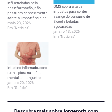
influenciados pela
OMS cobra alta de
desinformação, não
impostos para conter
possuem conhecimento
avanço do consumo de
sobre a importância da
álcool e bebidas
vacinação. A baixa
maio 23, 2026
açucaradas
adesão vacinal contra a
Em "Notícias"
janeiro 13, 2026
Covid e gripe, aumenta
Em "Notícias"
as internações
hospitalares . Muitos
pacientes estão com
problemas graves nos
pulmões, sequelas
irrevessível como por
Intestino inflamado, sono
exemplo a fibrose ou
ruim e piora na saúde
até mesmo sequelas da
mental andam juntos
Covid e mutos nem…
janeiro 20, 2026
Em "Saúde"
Descubra mais sobre jorgeroriz.com