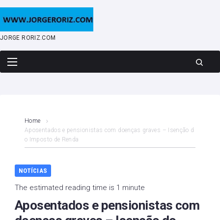
Skip
to
content
JORGE RORIZ.COM
Home
Aposentados e pensionistas com doenças graves – Isenção d
o Imposto de Renda
NOTÍCIAS
The estimated reading time is 1 minute
Aposentados e pensionistas com