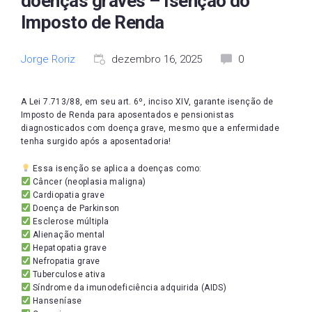
doenças graves – Isenção do
Imposto de Renda
Jorge Roriz
dezembro 16, 2025
0
A Lei 7.713/88, em seu art. 6º, inciso XIV, garante isenção de
Imposto de Renda para aposentados e pensionistas
diagnosticados com doença grave, mesmo que a enfermidade
tenha surgido após a aposentadoria!
Essa isenção se aplica a doenças como:
Câncer (neoplasia maligna)
Cardiopatia grave
Doença de Parkinson
Esclerose múltipla
Alienação mental
Hepatopatia grave
Nefropatia grave
Tuberculose ativa
Síndrome da imunodeficiência adquirida (AIDS)
Hanseníase