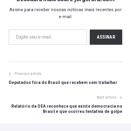
Assine para receber nossas notícias mais recentes por
e-mail.
Digite seu e-mail…
ASSINAR
Post
Previous article
navigation
Deputados fora do Brasil que recebem sem trabalhar
Next article
Relatório da OEA reconhece que existe democracia no
Brasil e que ocorreu tentativa de golpe