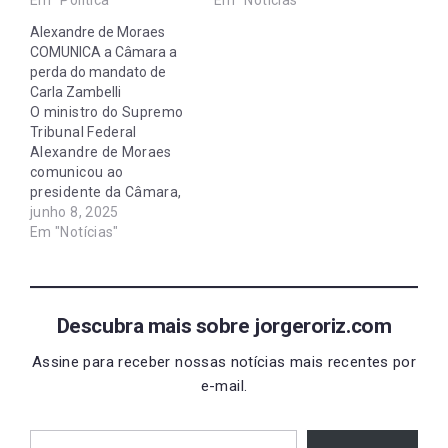
Alexandre de Moraes
COMUNICA a Câmara a
perda do mandato de
Carla Zambelli
O ministro do Supremo
Tribunal Federal
Alexandre de Moraes
comunicou ao
presidente da Câmara,
Hugo Motta
junho 8, 2025
(Republicanos-PB), que
Em "Notícias"
a Casa deve declarar a
perda do mandato da
deputada federal
licenciada Carla
Descubra mais sobre jorgeroriz.com
Zambelli (PL-SP),
condenada no caso da
Assine para receber nossas notícias mais recentes por
invasão do site da CNJ
e-mail.
Em outras palavras, a
Câmara NADA pode
Digite seu e-mail…
fazer…