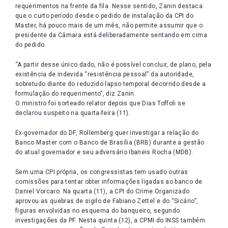
requerimentos na frente da fila. Nesse sentido, Zanin destaca
que o curto período desde o pedido de instalação da CPI do
Master, há pouco mais de um mês, não permite assumir que o
presidente da Câmara está deliberadamente sentando em cima
do pedido.
“A partir desse único dado, não é possível concluir, de plano, pela
existência de indevida “resistência pessoal” da autoridade,
sobretudo diante do reduzido lapso temporal decorrido desde a
formulação do requerimento”, diz Zanin.
O ministro foi sorteado relator depois que Dias Toffoli se
declarou suspeito na quarta-feira (11).
Ex-governador do DF, Rollemberg quer investigar a relação do
Banco Master com o Banco de Brasília (BRB) durante a gestão
do atual governador e seu adversário Ibaneis Rocha (MDB).
Sem uma CPI própria, os congressistas tem usado outras
comissões para tentar obter informações ligadas ao banco de
Daniel Vorcaro. Na quarta (11), a CPI do Crime Organizado
aprovou as quebras de sigilo de Fabiano Zettel e do “Sicário”,
figuras envolvidas no esquema do banqueiro, segundo
investigações da PF. Nesta quinta (12), a CPMI do INSS também