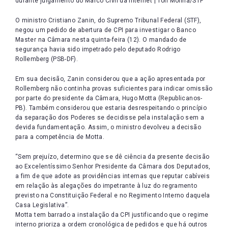
durante julgamento do Marco Civil da Internet | Ton Molina/STF
O ministro Cristiano Zanin, do Supremo Tribunal Federal (STF),
negou um pedido de abertura de CPI para investigar o Banco
Master na Câmara nesta quinta-feira (12). O mandado de
segurança havia sido impetrado pelo deputado Rodrigo
Rollemberg (PSB-DF).
Em sua decisão, Zanin considerou que a ação apresentada por
Rollemberg não continha provas suficientes para indicar omissão
por parte do presidente da Câmara, Hugo Motta (Republicanos-
PB). Também considerou que estaria desrespeitando o princípio
da separação dos Poderes se decidisse pela instalação sem a
devida fundamentação. Assim, o ministro devolveu a decisão
para a competência de Motta.
“Sem prejuízo, determino que se dê ciência da presente decisão
ao Excelentíssimo Senhor Presidente da Câmara dos Deputados,
a fim de que adote as providências internas que reputar cabíveis
em relação às alegações do impetrante à luz do regramento
previsto na Constituição Federal e no Regimento Interno daquela
Casa Legislativa”.
Motta tem barrado a instalação da CPI justificando que o regime
interno prioriza a ordem cronológica de pedidos e que há outros