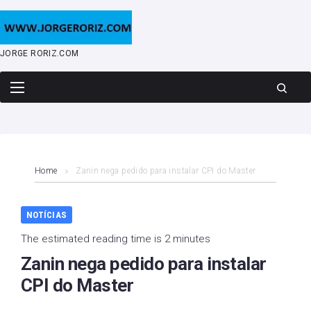
Skip
to
content
JORGE RORIZ.COM
Home
Zanin nega pedido para instalar CPI do Master
NOTÍCIAS
The estimated reading time is 2 minutes
Zanin nega pedido para instalar
CPI do Master