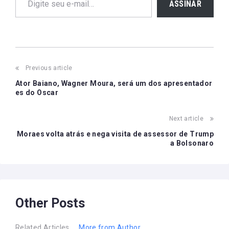
ASSINAR
Post
Previous article
navigation
Ator Baiano, Wagner Moura, será um dos apresentador
es do Oscar
Next article
Moraes volta atrás e nega visita de assessor de Trump
a Bolsonaro
Other Posts
Related Articles
More from Author