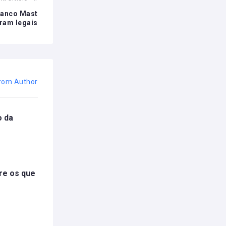
Banco Mast
oram legais
rom Author
o da
tre os que