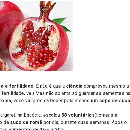
a e fertilidade
. E não é que a
ciência
comprovou mesmo a
 fertilidade, vai) Mas não adianta só guardar as sementes n
romã
, você vai precisa beber pelo menos
um copo de suc
rgaret, na Escócia, escalou
58 voluntários
(homens e
po de
suco de romã
por dia, durante duas semanas. Após o
ntes
aumentou de 16% a 30%.