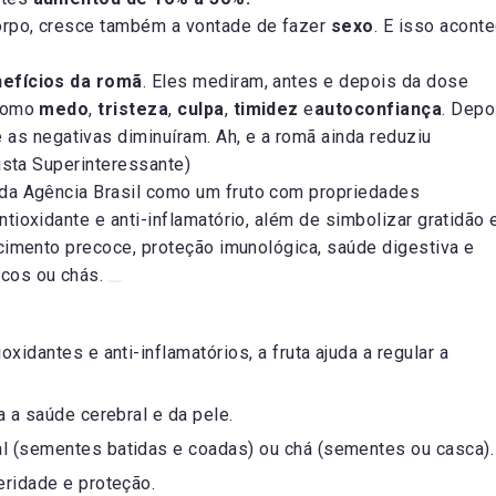
orpo, cresce também a vontade de fazer
sexo
. E isso acont
efícios da romã
. Eles mediram, antes e depois da dose
 como
medo
,
tristeza
,
culpa
,
timidez
e
autoconfiança
. Depo
 as negativas diminuíram. Ah, e a romã ainda reduziu
ista Superinteressante)
da Agência Brasil
como um fruto com propriedades
ioxidante e anti-inflamatório, além de simbolizar gratidão 
cimento precoce, proteção imunológica, saúde digestiva e
cos ou chás.
oxidantes e anti-inflamatórios, a fruta ajuda a regular a
 a saúde cerebral e da pele.
 (sementes batidas e coadas) ou chá (sementes ou casca).
ridade e proteção.