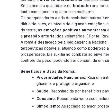
Se aumenta a quantidade de
testosterona
no c
tanto com homens quanto com mulheres.
Os pesquisadores ainda descobriram outros
ben
diária de suco, os níveis de algumas emoções,
do teste, as
emoções positivas aumentaram
e
a
pressão arterial
dos voluntários. ( Fonte: Rev
A romã é destacada pela
Rádioagência Nacional 
terapêuticas notáveis, atuando como poderoso ant
prosperidade. Ela auxilia no combate ao envelhe
controle de peso, podendo ser consumida em su
Benefícios e Usos da Romã:
Propriedades Funcionais:
Rica em anti
glicemia e protege o organismo.
Saúde:
Reconhecida por benefícios para
Consumo:
Recomenda-se o suco natural
Simbolismo:
Associada ao amor, prospe