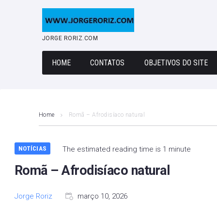
Skip
to
content
JORGE RORIZ.COM
HOME
CONTATOS
OBJETIVOS DO SITE
Home
Romã – Afrodisíaco natural
NOTÍCIAS
The estimated reading time is 1 minute
Romã – Afrodisíaco natural
Jorge Roriz
março 10, 2026