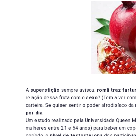
A
superstição
sempre avisou:
romã traz fartur
relação dessa fruta com o
sexo
? (Tem a ver com
carteira. Se quiser sentir o poder afrodisíaco da
por dia
.
Um estudo realizado pela Universidade Queen Ma
mulheres entre 21 e 54 anos) para beber um co
período, o
nível de testosterona
dos participa