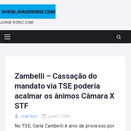
Skip
to
content
JORGE RORIZ.COM
Zambelli – Cassação do
mandato via TSE poderia
acalmar os ânimos Câmara X
STF
Jorge Roriz
junho 7, 2025
No TSE, Carla Zambelli é alvo de processo por