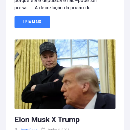
porque ela é deputada e não~pode ser
presa……. A decretação da prisão de...
LEIA MAIS
Elon Musk X Trump
Jorge Roriz
junho 6, 2025