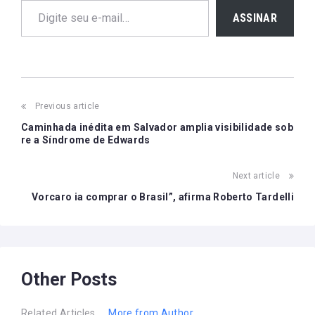
ASSINAR
Post
Previous article
navigation
Caminhada inédita em Salvador amplia visibilidade sob
re a Síndrome de Edwards
Next article
Vorcaro ia comprar o Brasil”, afirma Roberto Tardelli
Other Posts
Related Articles
More from Author