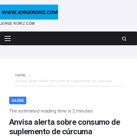
Skip
to
content
JORGE RORIZ.COM
Home
Anvisa alerta sobre consumo de suplemento de cúrcuma
SAÚDE
The estimated reading time is 2 minutes
Anvisa alerta sobre consumo de
suplemento de cúrcuma