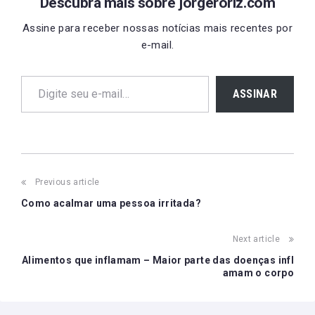
Descubra mais sobre jorgeroriz.com
Assine para receber nossas notícias mais recentes por
e-mail.
Digite seu e-mail…
ASSINAR
Post
Previous article
navigation
Como acalmar uma pessoa irritada?
Next article
Alimentos que inflamam – Maior parte das doenças infl
amam o corpo