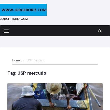
Skip
to
content
JORGE RORIZ.COM
Home
USP mercurio
Tag:
USP mercurio