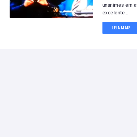
unanimes em af
excelente...
LEIA MAIS