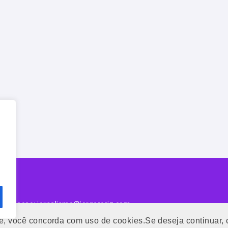
f
publiicaçao: jornalismo@jorgeroriz.com
e, você concorda com uso de cookies.Se deseja continuar,