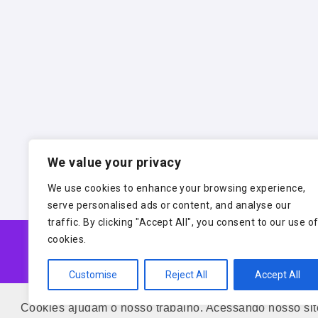
We value your privacy
We use cookies to enhance your browsing experience,
serve personalised ads or content, and analyse our
traffic. By clicking "Accept All", you consent to our use o
cookies.
Contatos: 71 9884-77307
Customise
Reject All
Accept All
Releases, sugestões, dúvidas, envio de artigos para 
Cookies ajudam o nosso trabalho. Acessando nosso sit