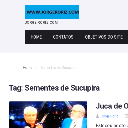
Skip
to
content
JORGE RORIZ.COM
HOME
CONTATOS
OBJETIVOS DO SITE
Home
Sementes de Sucupira
Tag:
Sementes de Sucupira
Juca de O
Jorge Roriz
Faleceu neste 