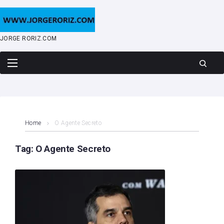
Skip
to
content
JORGE RORIZ.COM
Home
O Agente Secreto
Tag:
O Agente Secreto