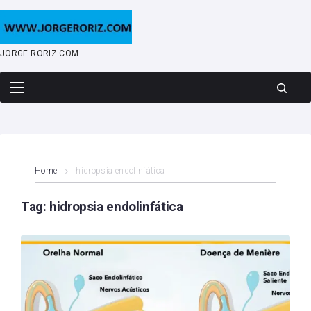
Skip
to
content
JORGE RORIZ.COM
Home
hidropsia endolinfática
Tag:
hidropsia endolinfática