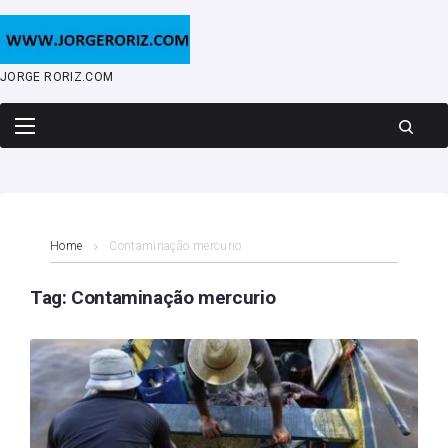
Skip
to
content
JORGE RORIZ.COM
Home
Contaminação mercurio
Tag:
Contaminação mercurio